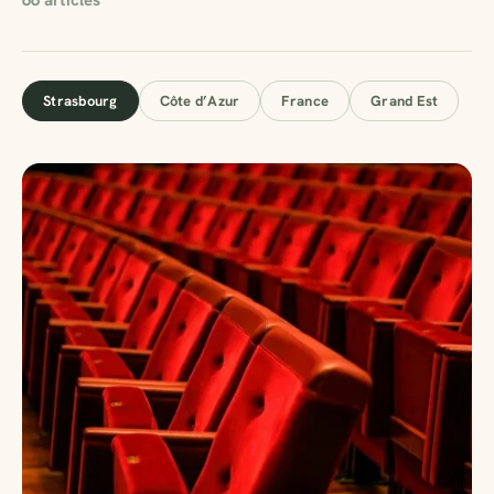
66 articles
Strasbourg
Côte d’Azur
France
Grand Est