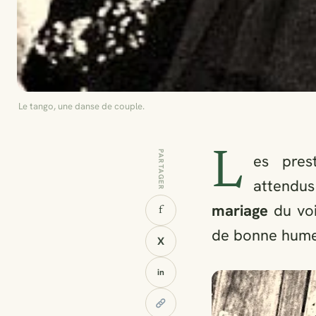
Le tango, une danse de couple.
L
PARTAGER
es pres
attendus
mariage
du voi
f
de bonne humeu
X
in