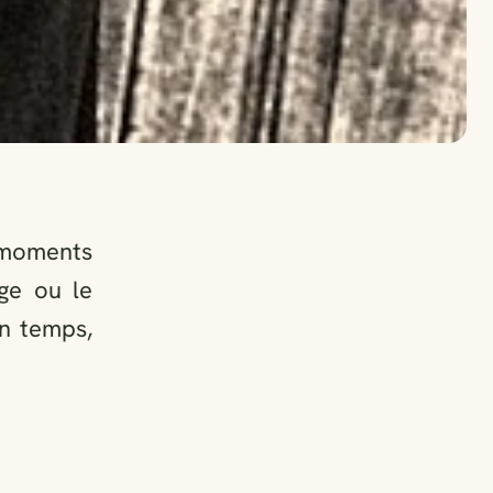
moments
ge ou le
n temps,