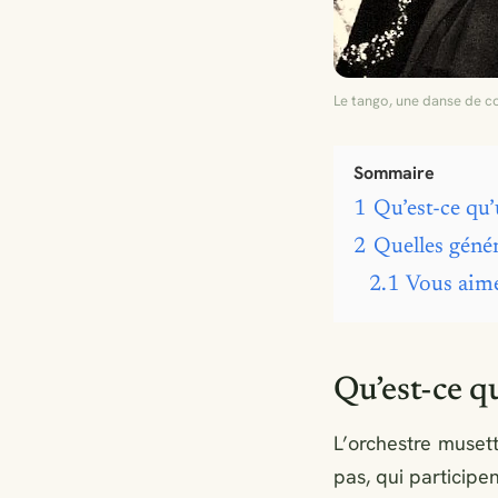
Le tango, une danse de c
Sommaire
1
Qu’est-ce qu
2
Quelles géné
2.1
Vous aime
Qu’est-ce q
L’orchestre muset
pas, qui participe