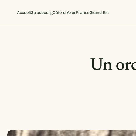
Accueil
Strasbourg
Côte d’Azur
France
Grand Est
Un orc