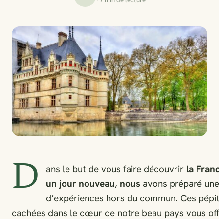
· 7 min de lecture
D
ans le but de vous faire découvrir
la Fran
un jour nouveau
,
nous
avons préparé une 
d’expériences hors du commun. Ces pépi
cachées dans le cœur de notre beau pays vous off