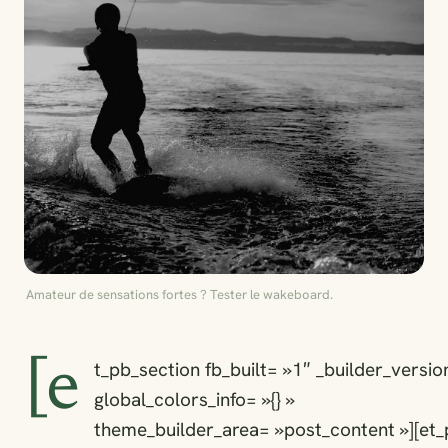
Amateur de sensations fortes ? Tester le wakeboard.
[e
t_pb_section fb_built= »1″ _builder_versi
global_colors_info= »{} »
theme_builder_area= »post_content »][et