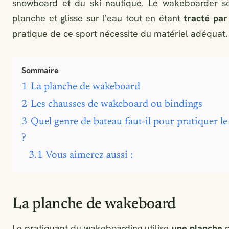
snowboard et du ski nautique. Le wakeboarder s
planche et glisse sur l’eau tout en étant
tracté par
pratique de ce sport nécessite du matériel adéquat.
Sommaire
1
La planche de wakeboard
2
Les chausses de wakeboard ou bindings
3
Quel genre de bateau faut-il pour pratiquer 
?
3.1
Vous aimerez aussi :
La planche de wakeboard
Le pratiquant du wakeboarding utilise
une planche
p