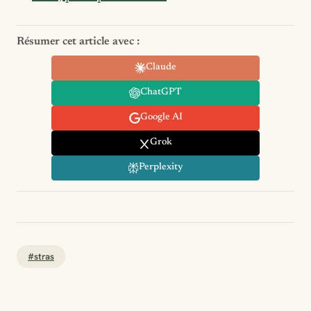
Résumer cet article avec :
Claude
ChatGPT
Google AI
Grok
Perplexity
#stras