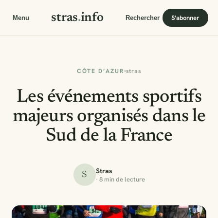
stras
.
info
S'abonner
Menu
Rechercher
CÔTE D’AZUR
stras
Les événements sportifs
majeurs organisés dans le
Sud de la France
Stras
S
· 8 min de lecture