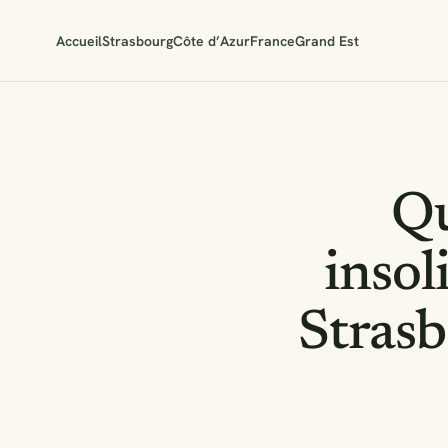
Accueil
Strasbourg
Côte d’Azur
France
Grand Est
Qu
insoli
Strasb