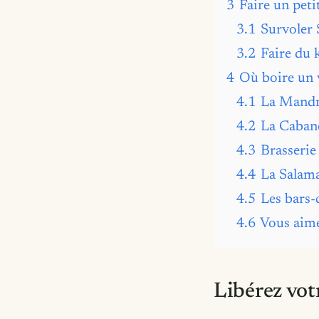
3
Faire un peti
3.1
Survoler 
3.2
Faire du 
4
Où boire un 
4.1
La Mandr
4.2
La Caban
4.3
Brasseri
4.4
La Salam
4.5
Les bars-
4.6
Vous aime
Libérez votr