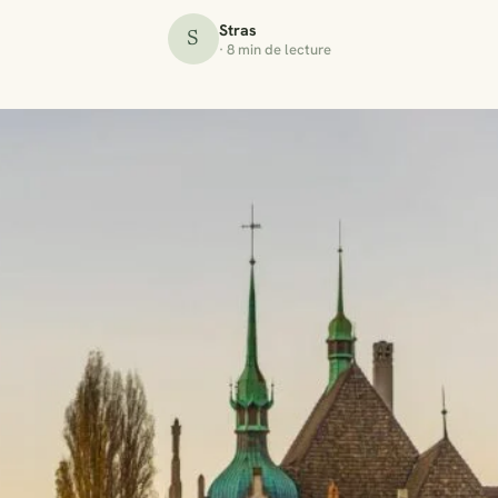
Stras
S
· 8 min de lecture