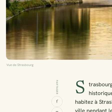
Vue de Strasbourg
S
PARTAGER
trasbourg
historiqu
habitez à Stra
f
ville pendant l