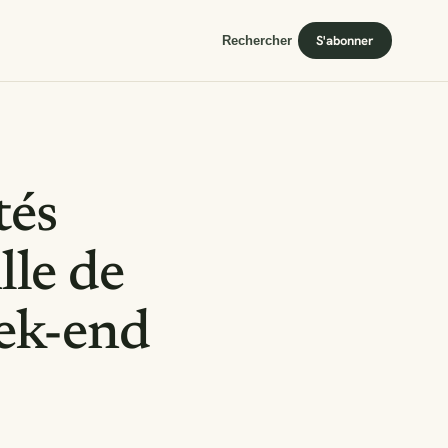
S'abonner
Rechercher
tés
ille de
eek-end