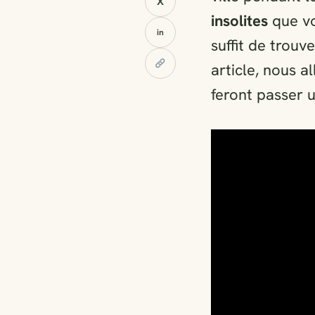
X
insolites
que vo
in
suffit de trouv
article, nous a
feront passer 