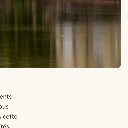
ments
vous
s cette
ités