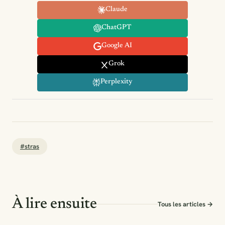
Claude
ChatGPT
Google AI
Grok
Perplexity
#stras
À lire ensuite
Tous les articles →