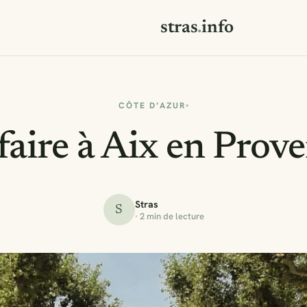
stras
.
info
CÔTE D’AZUR
faire à Aix en Prove
Stras
S
· 2 min de lecture