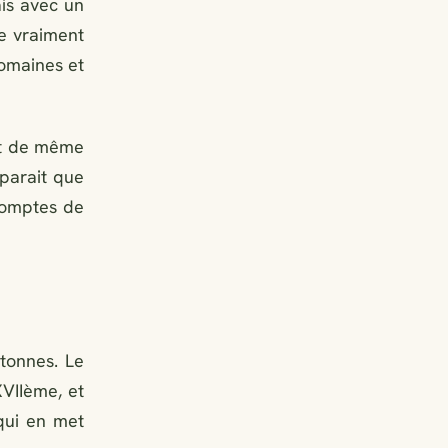
ais avec un
re vraiment
romaines et
out de même
 parait que
 comptes de
étonnes. Le
XVIIème, et
qui en met