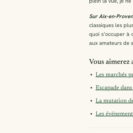
plein la vue, je n
Sur Aix-en-Prove
classiques les plus
quoi s’occuper à c
aux amateurs de se
Vous aimerez a
Les marchés p
Escapade dans l
La mutation de
Les événements