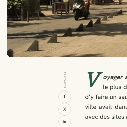
V
PARTAGER
oyager 
le plus 
d’y faire un s
f
ville avait dan
X
avec des sites 
in