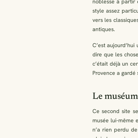
noblesse à partir 
style assez partic
vers les classique
antiques.
C’est aujourd’hui 
dire que les chos
c’était déjà un ce
Provence a gardé s
Le muséum 
Ce second site se
musée lui-même es
n’a rien perdu de