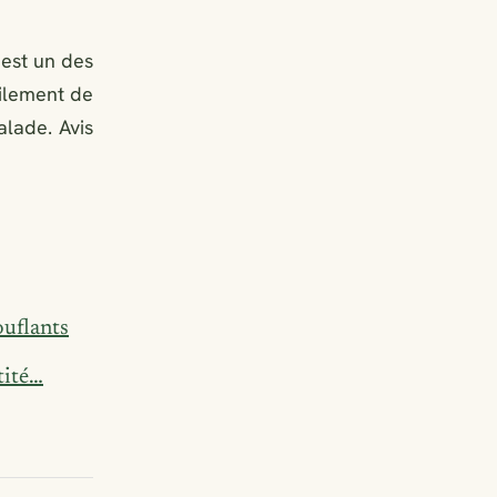
 est un des
cilement de
alade. Avis
ouflants
tité…