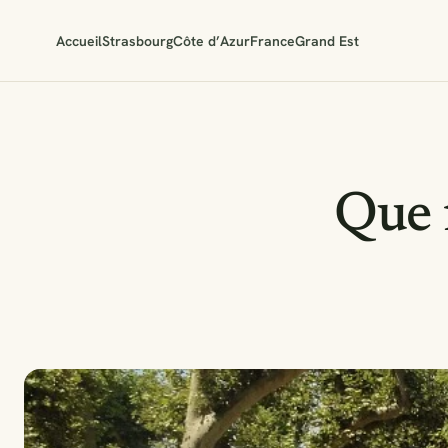
Accueil
Strasbourg
Côte d’Azur
France
Grand Est
Que 