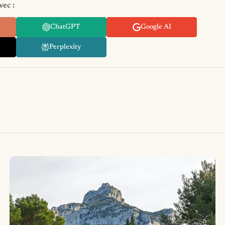
vec :
ChatGPT
Google AI
Perplexity