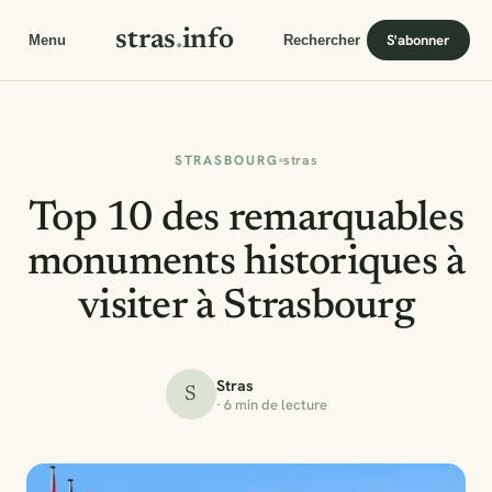
stras
.
info
S'abonner
Menu
Rechercher
STRASBOURG
stras
Top 10 des remarquables
monuments historiques à
visiter à Strasbourg
Stras
S
· 6 min de lecture