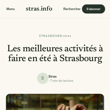
stras
.
info
S'abonner
Menu
Rechercher
STRASBOURG
stras
Les meilleures activités à
faire en été à Strasbourg
Stras
S
· 7 min de lecture